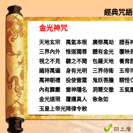
經典咒語
金光神咒
天地玄宗 萬氣本根 廣修萬劫 證吾
三界內外 惟道獨尊 體有金光 覆映
視之不見 聽之不聞 包羅天地 養育
誦持萬遍 身有光明 三界侍衛 五帝
萬神朝禮 役使雷霆 鬼妖喪膽 精怪
內有霹靂 雷神隱名 洞慧交徹 五氣
金光速現 覆護真人 急急如
玉皇上帝光降律令敕