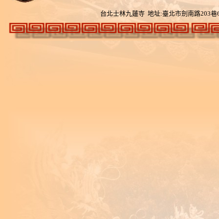
台北士林九蓮寺 地址:
臺北市劍南路
203
巷