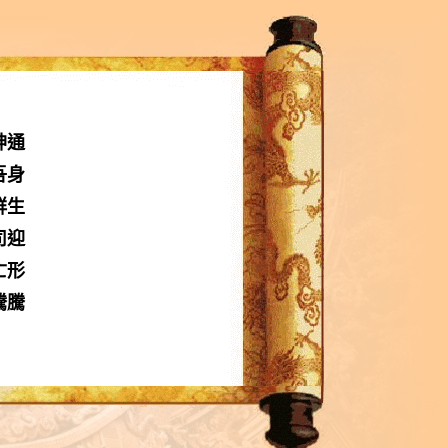
神通
吾身
群生
司迎
亡形
騰騰